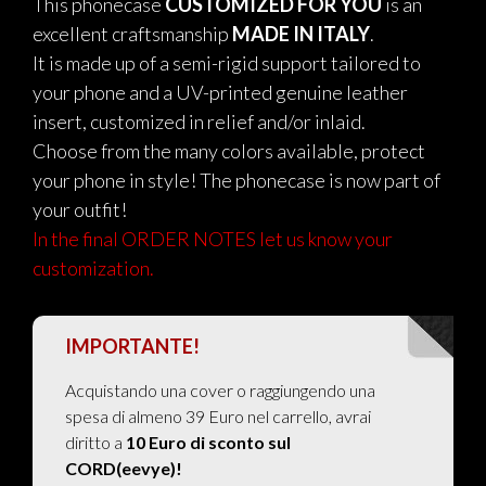
This phonecase
CUSTOMIZED FOR YOU
is an
excellent craftsmanship
MADE IN ITALY
.
It is made up of a semi-rigid support tailored to
your phone and a UV-printed genuine leather
insert, customized in relief and/or inlaid.
Choose from the many colors available, protect
your phone in style! The phonecase is now part of
your outfit!
In the final ORDER NOTES let us know your
customization.
IMPORTANTE!
Acquistando una cover o raggiungendo una
spesa di almeno 39 Euro nel carrello, avrai
diritto a
10 Euro di sconto sul
CORD(eevye)!