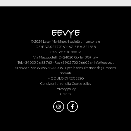
© 2024 Laser Marking srl società unipersonale
C.F./P.IVA 02777060167- R.E.A. 321858
Cap. Soc. € 10.000 i.v.
Via Mazzucotelli, 2 - 24020 Gorle (BG) Italy
Tel. +39 035 56 83 765 - Fax +39 02 700 566 056 -
info@eevye.it
Si rinvia al sito
WWW.RNA.GOV.IT
per la consultazione degli importi
ricevuti.
MODULO DI RECESSO
Condizioni di vendita
Cookie policy
Privacy policy
Credits