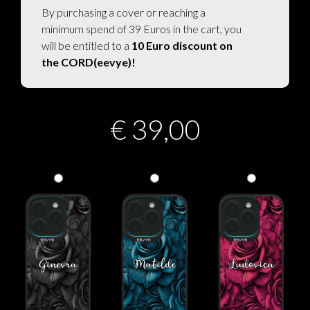
By purchasing a cover or reaching a
minimum spend of 39 Euros in the cart, you
will be entitled to a
10 Euro discount on
the CORD(eevye)!
€
39,00