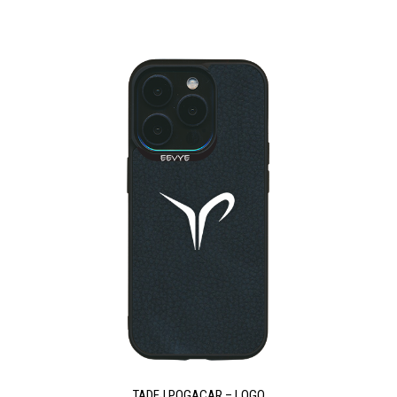
TADEJ POGACAR – LOGO