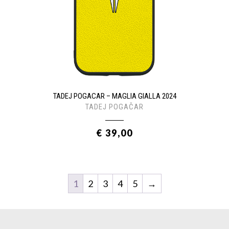
TADEJ POGACAR – MAGLIA GIALLA 2024
TADEJ POGAČAR
€ 39,00
1
2
3
4
5
→