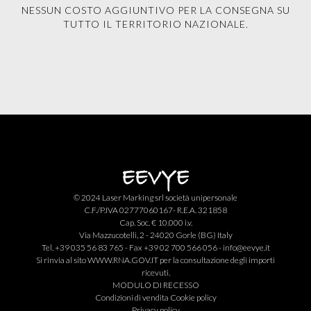
NESSUN COSTO AGGIUNTIVO PER LA CONSEGNA SU
TUTTO IL TERRITORIO NAZIONALE.
© 2024 Laser Marking srl società unipersonale
C.F./P.IVA 02777060167- R.E.A. 321858
Cap. Soc. € 10.000 i.v.
Via Mazzucotelli, 2 - 24020 Gorle (BG) Italy
Tel. +39 035 56 83 765 - Fax +39 02 700 566 056 -
info@eevye.it
Si rinvia al sito
WWW.RNA.GOV.IT
per la consultazione degli importi
ricevuti.
MODULO DI RECESSO
Condizioni di vendita
Cookie policy
Privacy policy