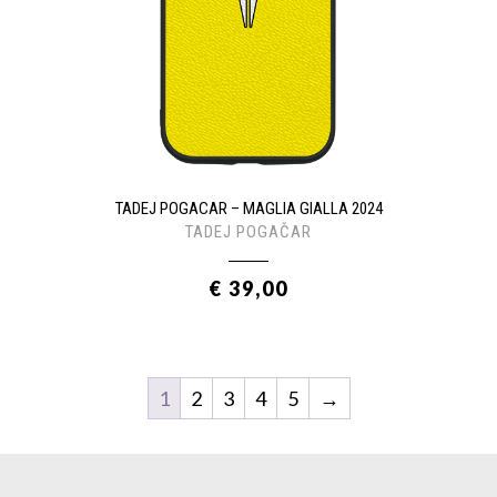
TADEJ POGACAR – MAGLIA GIALLA 2024
TADEJ POGAČAR
€ 39,00
1
2
3
4
5
→