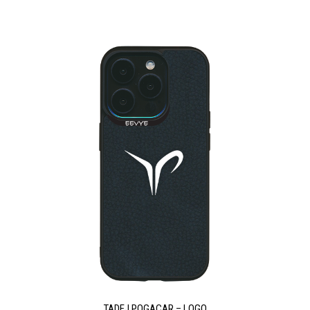
TADEJ POGACAR – LOGO