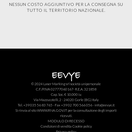
NESSUN COSTO AGGIUNTIVO PER LA CONSEGNA SU
TUTTO IL TERRITORIO NAZIONALE.
© 2024 Laser Marking srl società unipersonale
C.F./P.IVA 02777060167- R.E.A. 321858
Cap. Soc. € 10.000 i.v.
Via Mazzucotelli, 2 - 24020 Gorle (BG) Italy
Tel. +39 035 56 83 765 - Fax +39 02 700 566 056 -
info@eevye.it
Si rinvia al sito
WWW.RNA.GOV.IT
per la consultazione degli importi
ricevuti.
MODULO DI RECESSO
Condizioni di vendita
Cookie policy
Privacy policy