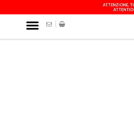
ATTENZIONE, TU
ATTENTION
COVER
MATCH YOUR P