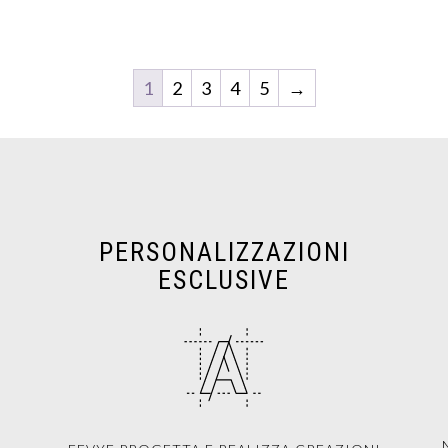
1
2
3
4
5
→
PERSONALIZZAZIONI
ESCLUSIVE