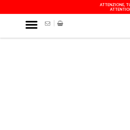
ATTENZIONE, TU
ATTENTION
COVER
MATCH YOUR P