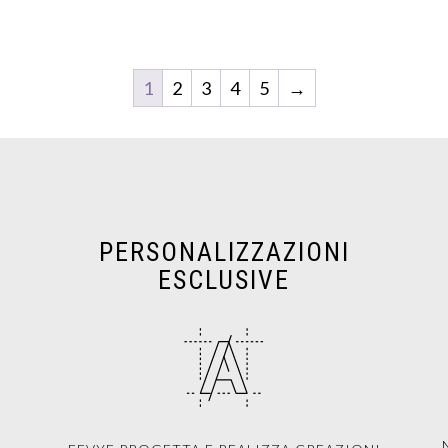
1
2
3
4
5
→
PERSONALIZZAZIONI
ESCLUSIVE