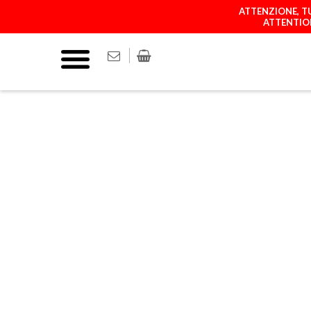
ATTENZIONE, TU
ATTENTION
COVER
MATCH YOUR P