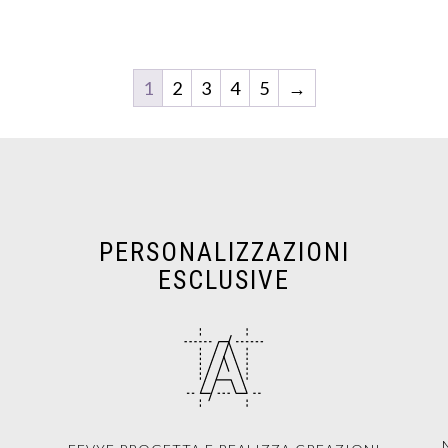
1
2
3
4
5
→
PERSONALIZZAZIONI
ESCLUSIVE