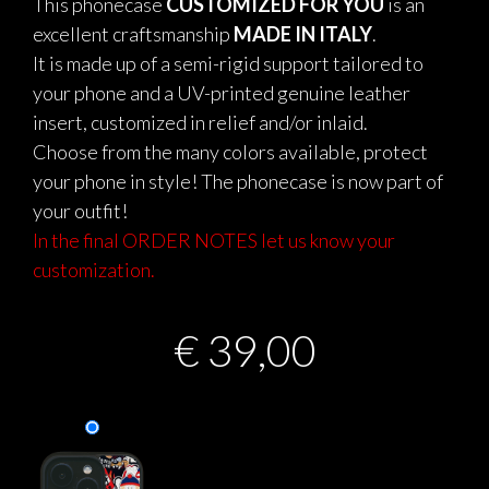
This phonecase
CUSTOMIZED FOR YOU
is an
excellent craftsmanship
MADE IN ITALY
.
It is made up of a semi-rigid support tailored to
your phone and a UV-printed genuine leather
insert, customized in relief and/or inlaid.
Choose from the many colors available, protect
your phone in style! The phonecase is now part of
your outfit!
In the final ORDER NOTES let us know your
customization.
€
39,00