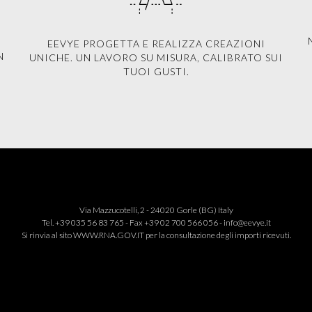
EEVYE PROGETTA E REALIZZA CREAZIONI
N
UNICHE. UN LAVORO SU MISURA, CALIBRATO SUI
TUOI GUSTI.
Via Mazzucotelli, 2 - 24020 Gorle (BG) Italy
Tel. +39 035 56 83 765 - Fax +39 02 700 566 056 -
info@eevye.it
Si rinvia al sito
WWW.RNA.GOV.IT
per la consultazione degli importi ricevuti.