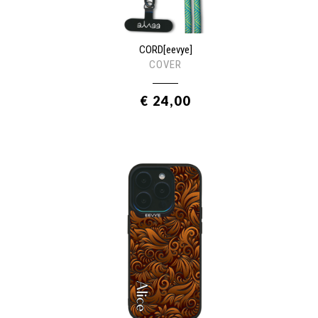
CORD[eevye]
COVER
€ 24,00