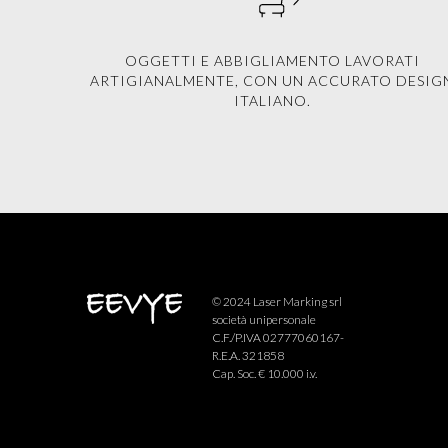
OGGETTI E ABBIGLIAMENTO LAVORATI
ARTIGIANALMENTE, CON UN ACCURATO DESIG
ITALIANO.
© 2024 Laser Marking srl
società unipersonale
C.F./P.IVA 02777060167-
R.E.A. 321858
Cap. Soc. € 10.000 i.v.