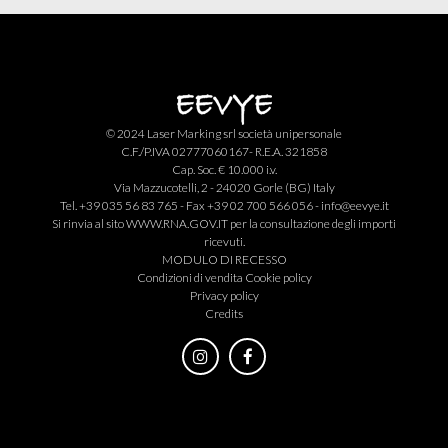
© 2024 Laser Marking srl società unipersonale
C.F./P.IVA 02777060167- R.E.A. 321858
Cap. Soc. € 10.000 i.v.
Via Mazzucotelli, 2 - 24020 Gorle (BG) Italy
Tel. +39 035 56 83 765 - Fax +39 02 700 566 056 -
info@eevye.it
Si rinvia al sito
WWW.RNA.GOV.IT
per la consultazione degli importi
ricevuti.
MODULO DI RECESSO
Condizioni di vendita
Cookie policy
Privacy policy
Credits