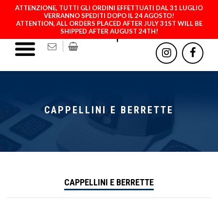
ATTENZIONE, TUTTI GLI ORDINI EFFETTUATI DAL 31 LUGLIO
VERRANNO SPEDITI DOPO IL 24 AGOSTO!
ATTENTION, ALL ORDERS PLACED AFTER JULY 31ST WILL BE
SHIPPED AFTER AUGUST 24TH!
MATCH YOUR PATCH
CAPPELLINI E BERRETTE
CAPPELLINI E BERRETTE