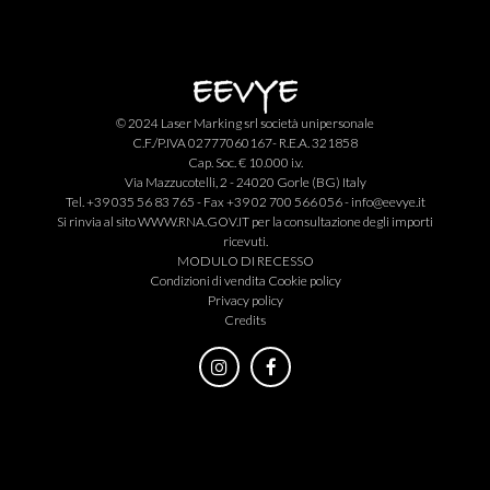
© 2024 Laser Marking srl società unipersonale
C.F./P.IVA 02777060167- R.E.A. 321858
Cap. Soc. € 10.000 i.v.
Via Mazzucotelli, 2 - 24020 Gorle (BG) Italy
Tel. +39 035 56 83 765 - Fax +39 02 700 566 056 -
info@eevye.it
Si rinvia al sito
WWW.RNA.GOV.IT
per la consultazione degli importi
ricevuti.
MODULO DI RECESSO
Condizioni di vendita
Cookie policy
Privacy policy
Credits