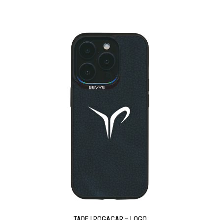
TADEJ POGACAR – LOGO