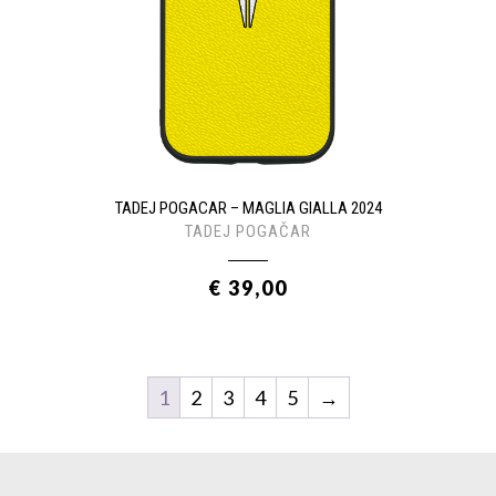
TADEJ POGACAR – MAGLIA GIALLA 2024
TADEJ POGAČAR
€ 39,00
1
2
3
4
5
→