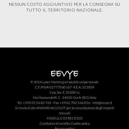
NESSUN COSTO AGGIUNTIVO PER LA CONSEGNA SU
TUTTO IL TERRITORIO NAZIONALE.
© 2024 Laser Marking srl società unipersonale
C.F./P.IVA 02777060167- R.E.A. 321858
Cap. Soc. € 10.000 i.v.
Via Mazzucotelli, 2 - 24020 Gorle (BG) Italy
Tel. +39 035 56 83 765 - Fax +39 02 700 566 056 -
info@eevye.it
Si rinvia al sito
WWW.RNA.GOV.IT
per la consultazione degli importi
ricevuti.
MODULO DI RECESSO
Condizioni di vendita
Cookie policy
Privacy policy