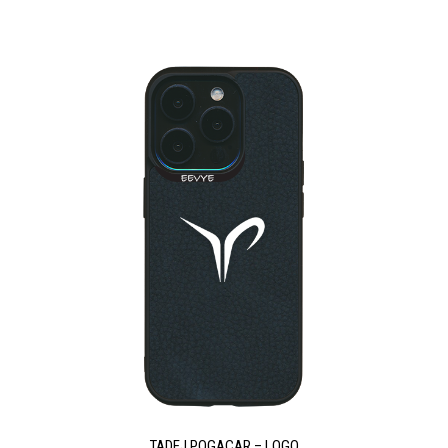
TADEJ POGACAR – LOGO