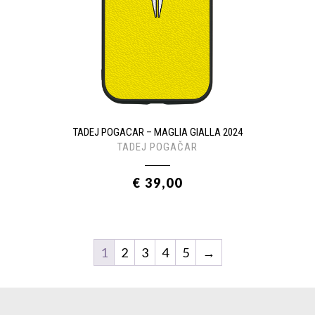
TADEJ POGACAR – MAGLIA GIALLA 2024
TADEJ POGAČAR
€ 39,00
1
2
3
4
5
→