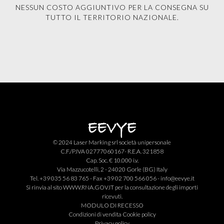
NESSUN COSTO AGGIUNTIVO PER LA CONSEGNA SU
TUTTO IL TERRITORIO NAZIONALE.
© 2024 Laser Marking srl società unipersonale
C.F./P.IVA 02777060167- R.E.A. 321858
Cap. Soc. € 10.000 i.v.
Via Mazzucotelli, 2 - 24020 Gorle (BG) Italy
Tel. +39 035 56 83 765 - Fax +39 02 700 566 056 -
info@eevye.it
Si rinvia al sito
WWW.RNA.GOV.IT
per la consultazione degli importi
ricevuti.
MODULO DI RECESSO
Condizioni di vendita
Cookie policy
Privacy policy