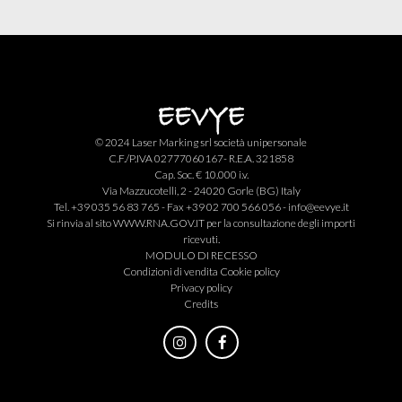
© 2024 Laser Marking srl società unipersonale
C.F./P.IVA 02777060167- R.E.A. 321858
Cap. Soc. € 10.000 i.v.
Via Mazzucotelli, 2 - 24020 Gorle (BG) Italy
Tel. +39 035 56 83 765 - Fax +39 02 700 566 056 -
info@eevye.it
Si rinvia al sito
WWW.RNA.GOV.IT
per la consultazione degli importi
ricevuti.
MODULO DI RECESSO
Condizioni di vendita
Cookie policy
Privacy policy
Credits