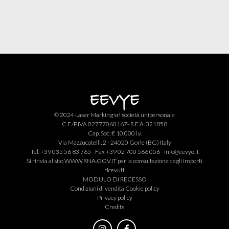
© 2024 Laser Marking srl società unipersonale
C.F./P.IVA 02777060167- R.E.A. 321858
Cap. Soc. € 10.000 i.v.
Via Mazzucotelli, 2 - 24020 Gorle (BG) Italy
Tel. +39 035 56 83 765 - Fax +39 02 700 566 056 -
info@eevye.it
Si rinvia al sito
WWW.RNA.GOV.IT
per la consultazione degli importi
ricevuti.
MODULO DI RECESSO
Condizioni di vendita
Cookie policy
Privacy policy
Credits