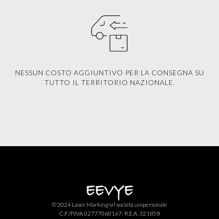
NESSUN COSTO AGGIUNTIVO PER LA CONSEGNA SU
TUTTO IL TERRITORIO NAZIONALE.
© 2024 Laser Marking srl società unipersonale
C.F./P.IVA 02777060167- R.E.A. 321858