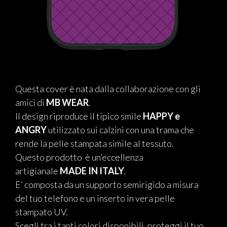
Questa cover è nata dalla collaborazione con gli
amici di
MB WEAR
.
Il design riproduce il tipico smile
HAPPY e
ANGRY
utilizzato sui calzini con una trama che
rende la pelle stampata simile al tessuto.
Questo prodotto è un’eccellenza
artigianale
MADE IN ITALY
.
E’ composta da un supporto semirigido a misura
del tuo telefono e un inserto in vera pelle
stampato UV.
Scegli tra i tanti colori disponibili, proteggi il tuo