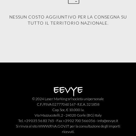
NESSUN COSTO AGGIUNTIVO PER LA CONSEGNA SU
TUTTO IL TERRITORIO NAZIONALE.
© 2024 Laser Marking srl società unipersonale
C.F./P.IVA 02777060167- R.E.A. 321858
Cap. Soc. € 10.000 i.v.
Via Mazzucotelli, 2 - 24020 Gorle (BG) Italy
Tel. +39 035 56 83 765 - Fax +39 02 700 566 056 -
info@eevye.it
Si rinvia al sito
WWW.RNA.GOV.IT
per la consultazione degli importi
ricevuti.