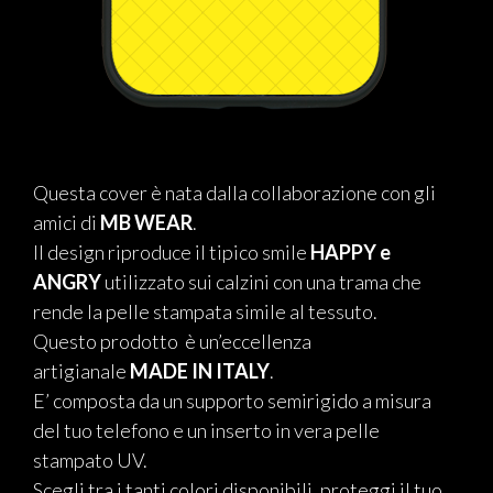
Questa cover è nata dalla collaborazione con gli
amici di
MB WEAR
.
Il design riproduce il tipico smile
HAPPY e
ANGRY
utilizzato sui calzini con una trama che
rende la pelle stampata simile al tessuto.
Questo prodotto è un’eccellenza
artigianale
MADE IN ITALY
.
E’ composta da un supporto semirigido a misura
del tuo telefono e un inserto in vera pelle
stampato UV.
Scegli tra i tanti colori disponibili, proteggi il tuo