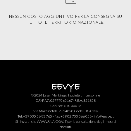
NESSUN COSTO AGGIUNTIVO PER LA CONSEGNA SU
TUTTO IL TERRITORIO NAZIONALE.
© 2024 Laser Marking srl società unipersonale
C.F./P.IVA 02777060167- R.E.A. 321858
Cap. Soc. € 10.000 i.v.
Via Mazzucotelli, 2 - 24020 Gorle (BG) Italy
Tel. +39 035 56 83 765 - Fax +39 02 700 566 056 -
info@eevye.it
Si rinvia al sito
WWW.RNA.GOV.IT
per la consultazione degli importi
ricevuti.