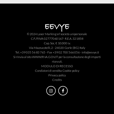
© 2024 Laser Marking srl società unipersonale
C.F./P.IVA 02777060167- R.E.A. 321858
Cap. Soc. € 10.000 i.v.
Via Mazzucotelli, 2 - 24020 Gorle (BG) Italy
Tel. +39 035 56 83 765 - Fax +39 02 700 566 056 -
info@eevye.it
Si rinvia al sito
WWW.RNA.GOV.IT
per la consultazione degli importi
ricevuti.
MODULO DI RECESSO
Condizioni di vendita
Cookie policy
Privacy policy
Credits