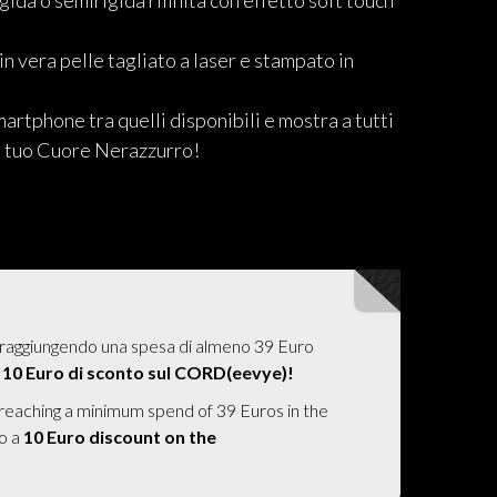
ida o semirigida rifinita con effetto soft touch
in vera pelle tagliato a laser e stampato in
martphone tra quelli disponibili e mostra a tutti
il tuo Cuore Nerazzurro!
raggiungendo una spesa di almeno 39 Euro
a
10 Euro di sconto sul CORD(eevye)!
 reaching a minimum spend of 39 Euros in the
to a
10 Euro discount on the