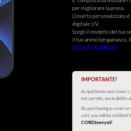
E’ composta da una base rig
per migliorare la presa.
L’inserto personalizzato è 
digitale UV.
Scegli il modello del tuo s
il tuo animo bergamasco, 
Forza ATALANTA!!
IMPORTANTE!
Acquistando una cover o 
nel carrello, avrai diritto 
By purchasing a cover or
cart, you will be entitled 
CORD(eevye)!