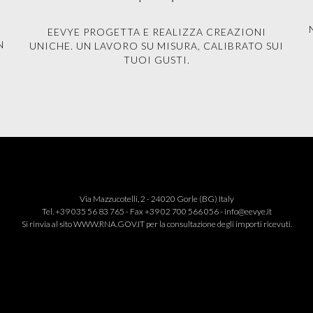
EEVYE PROGETTA E REALIZZA CREAZIONI
N
UNICHE. UN LAVORO SU MISURA, CALIBRATO SUI
TUOI GUSTI.
Via Mazzucotelli, 2 - 24020 Gorle (BG) Italy
Tel. +39 035 56 83 765 - Fax +39 02 700 566 056 -
info@eevye.it
Si rinvia al sito
WWW.RNA.GOV.IT
per la consultazione degli importi ricevuti.