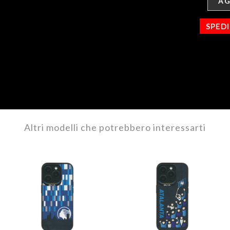
AG
SPED
Altri modelli che potrebbero interessarti