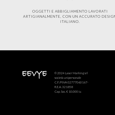
OGGETTI E ABBIGLIAMENTO LAVORATI
ARTIGIANALMENTE, CON UN ACCURATO DESIG
ITALIANO.
© 2024 Laser Marking srl
società unipersonale
C.F./P.IVA 02777060167-
R.E.A. 321858
Cap. Soc. € 10.000 i.v.