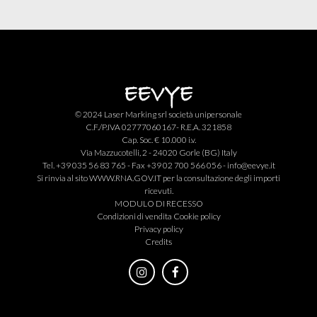
© 2024 Laser Marking srl società unipersonale
C.F./P.IVA 02777060167- R.E.A. 321858
Cap. Soc. € 10.000 i.v.
Via Mazzucotelli, 2 - 24020 Gorle (BG) Italy
Tel. +39 035 56 83 765 - Fax +39 02 700 566 056 -
info@eevye.it
Si rinvia al sito
WWW.RNA.GOV.IT
per la consultazione degli importi
ricevuti.
MODULO DI RECESSO
Condizioni di vendita
Cookie policy
Privacy policy
Credits