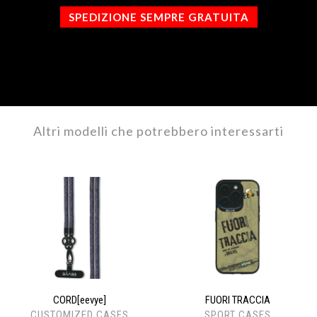
SPEDIZIONE SEMPRE GRATUITA
Altri modelli che potrebbero interessarti
CORD[eevye]
FUORI TRACCIA
CUSTOMIZED CASES
SPORT CASES