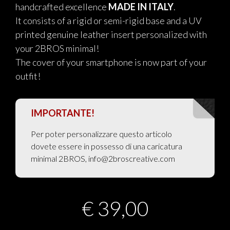
handcrafted excellence
MADE IN ITALY
.
It consists of a rigid or semi-rigid base and a UV
printed genuine leather insert personalized with
your 2BROS minimal!
The cover of your smartphone is now part of your
outfit!
IMPORTANTE!
Per poter personalizzare questo articolo
dovete essere in possesso di una caricatura
minimal 2BROS, info@2broscreative.com
€
39,00