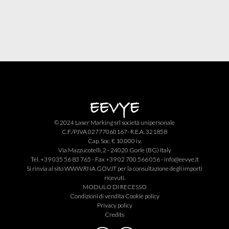
© 2024 Laser Marking srl società unipersonale
C.F./P.IVA 02777060167- R.E.A. 321858
Cap. Soc. € 10.000 i.v.
Via Mazzucotelli, 2 - 24020 Gorle (BG) Italy
Tel. +39 035 56 83 765 - Fax +39 02 700 566 056 -
info@eevye.it
Si rinvia al sito
WWW.RNA.GOV.IT
per la consultazione degli importi
ricevuti.
MODULO DI RECESSO
Condizioni di vendita
Cookie policy
Privacy policy
Credits