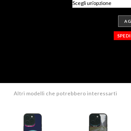
AG
SPED
Altri modelli che potrebbero interessarti