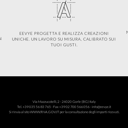
EEVYE PROGETTA E REALIZZA CREAZIONI
N
UNICHE. UN LAVORO SU MISURA, CALIBRATO SUI
TUOI GUSTI.
Via Mazzucotelli, 2 - 24020 Gorle (BG) Italy
Tel. +39 035 56 83 765 - Fax +39 02 700 566 056 -
info@eevye.it
Si rinvia al sito
WWW.RNA.GOV.IT
per la consultazione degli importi ricevuti.