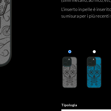
(simil metallo, acrilico, etc
L’inserto in pelle è inseri
su misura per i più recen
Tipologia