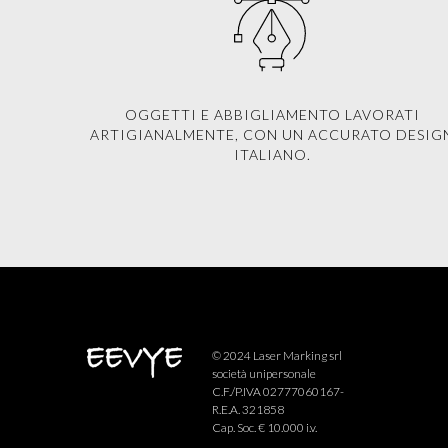
OGGETTI E ABBIGLIAMENTO LAVORATI
ARTIGIANALMENTE, CON UN ACCURATO DESIG
ITALIANO.
© 2024 Laser Marking srl
società unipersonale
C.F./P.IVA 02777060167-
R.E.A. 321858
Cap. Soc. € 10.000 i.v.