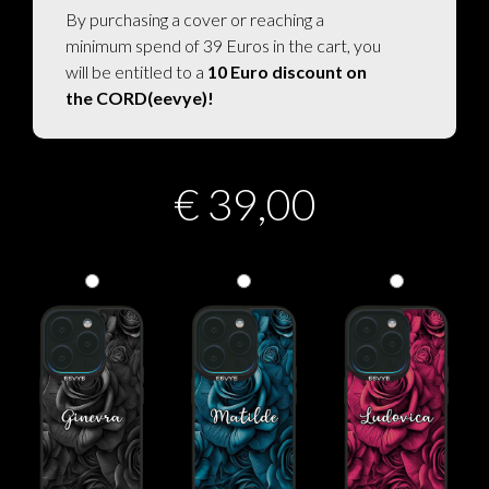
By purchasing a cover or reaching a
minimum spend of 39 Euros in the cart, you
will be entitled to a
10 Euro discount on
the CORD(eevye)!
€
39,00