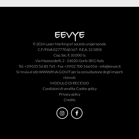
© 2024 Laser Marking srl società unipersonale
C.F./P.IVA 02777060167- R.E.A. 321858
Cap. Soc. € 10.000 i.v.
Via Mazzucotelli, 2 - 24020 Gorle (BG) Italy
Tel. +39 035 56 83 765 - Fax +39 02 700 566 056 -
info@eevye.it
Si rinvia al sito
WWW.RNA.GOV.IT
per la consultazione degli importi
ricevuti.
MODULO DI RECESSO
Condizioni di vendita
Cookie policy
Privacy policy
Credits