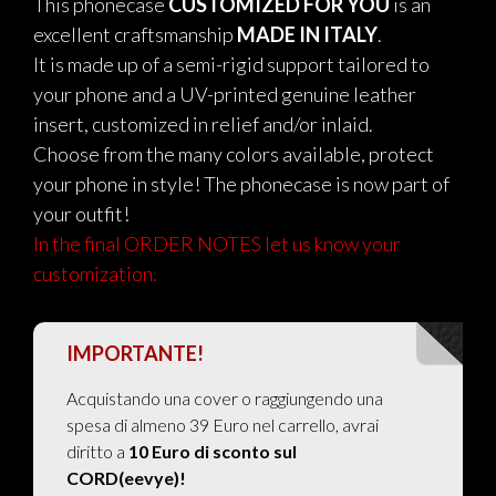
This phonecase
CUSTOMIZED FOR YOU
is an
excellent craftsmanship
MADE IN ITALY
.
It is made up of a semi-rigid support tailored to
your phone and a UV-printed genuine leather
insert, customized in relief and/or inlaid.
Choose from the many colors available, protect
your phone in style! The phonecase is now part of
your outfit!
In the final ORDER NOTES let us know your
customization.
IMPORTANTE!
Acquistando una cover o raggiungendo una
spesa di almeno 39 Euro nel carrello, avrai
diritto a
10 Euro di sconto sul
CORD(eevye)!