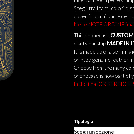
inserto in vera pelle stamp
Scegli tra i tanti colori di
cover fa ormai parte del tu
Nelle NOTE ORDINE finali 
This phonecase
CUSTOMI
craftsmanship
MADE IN I
It is made up of a semi-ri
printed genuine leather ins
Choose from the many colo
phonecase is now part of y
In the final ORDER NOTES 
Tipologia