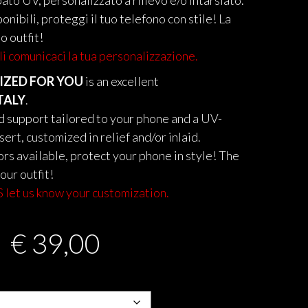
ato UV, personalizzato a rilievo e/o intarsiato.
sponibili, proteggi il tuo telefono con stile! La
o outfit!
comunicaci la tua personalizzazione.
ZED FOR YOU
is an excellent
TALY
.
gid support tailored to your phone and a UV-
ert, customized in relief and/or inlaid.
rs available, protect your phone in style! The
our outfit!
let us know your customization.
€
39,00