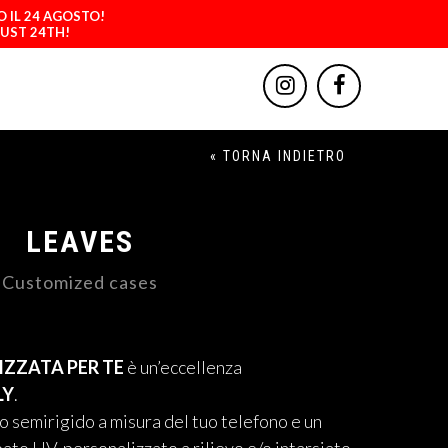
O IL 24 AGOSTO!
GUST 24TH!
« TORNA INDIETRO
LEAVES
Customized cases
ZZATA PER TE
è un’eccellenza
LY
.
 semirigido a misura del tuo telefono e un