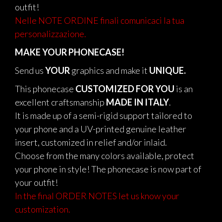
outfit!
Nelle NOTE ORDINE finali comunicaci la tua
personalizzazione.
MAKE YOUR PHONECASE!
Send us
YOUR
graphics and make it
UNIQUE.
This phonecase
CUSTOMIZED FOR YOU
is an
excellent craftsmanship
MADE IN ITALY
.
It is made up of a semi-rigid support tailored to
your phone and a UV-printed genuine leather
insert, customized in relief and/or inlaid.
Choose from the many colors available, protect
your phone in style! The phonecase is now part of
your outfit!
In the final ORDER NOTES let us know your
customization.