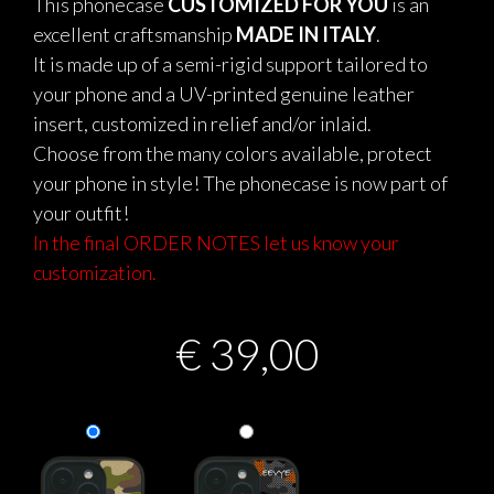
This phonecase
CUSTOMIZED FOR YOU
is an
excellent craftsmanship
MADE IN ITALY
.
It is made up of a semi-rigid support tailored to
your phone and a UV-printed genuine leather
insert, customized in relief and/or inlaid.
Choose from the many colors available, protect
your phone in style! The phonecase is now part of
your outfit!
In the final ORDER NOTES let us know your
customization.
€
39,00