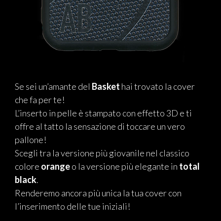
Se sei un’amante del
Basket
hai trovato la cover
che fa per te!
L’inserto in pelle è stampato con effetto 3D e ti
offre al tatto la sensazione di toccare un vero
pallone!
Scegli tra la versione più giovanile nel classico
colore
orange
o la versione più elegante in
total
black
.
Renderemo ancora più unica la tua cover con
l’inserimento delle tue iniziali!