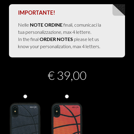
IMPORTANTE!
Nelle
NOTE ORDINE
finali, comunicaci la
tua personalizzazione, max 4 lettere.
In the final
ORDER NOTES
please let us
know your personalization, max 4 letters.
€
39,00