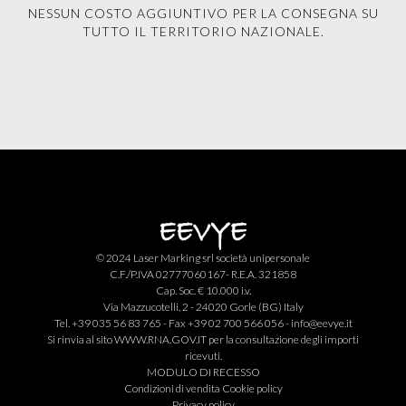
NESSUN COSTO AGGIUNTIVO PER LA CONSEGNA SU
TUTTO IL TERRITORIO NAZIONALE.
© 2024 Laser Marking srl società unipersonale
C.F./P.IVA 02777060167- R.E.A. 321858
Cap. Soc. € 10.000 i.v.
Via Mazzucotelli, 2 - 24020 Gorle (BG) Italy
Tel. +39 035 56 83 765 - Fax +39 02 700 566 056 -
info@eevye.it
Si rinvia al sito
WWW.RNA.GOV.IT
per la consultazione degli importi
ricevuti.
MODULO DI RECESSO
Condizioni di vendita
Cookie policy
Privacy policy