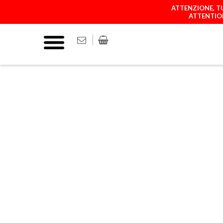
ATTENZIONE, TU
ATTENTION
COVER
MATCH YOUR P