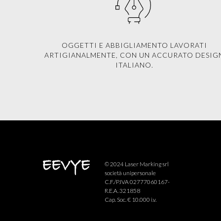
OGGETTI E ABBIGLIAMENTO LAVORATI
ARTIGIANALMENTE, CON UN ACCURATO DESIG
ITALIANO.
© 2024 Laser Marking srl
società unipersonale
C.F./P.IVA 02777060167-
R.E.A. 321858
Cap. Soc. € 10.000 i.v.