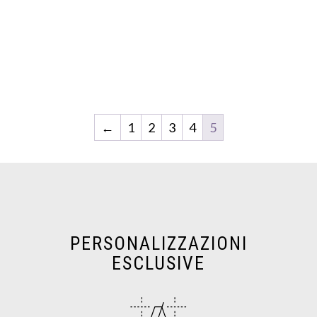
←
1
2
3
4
5
PERSONALIZZAZIONI
ESCLUSIVE