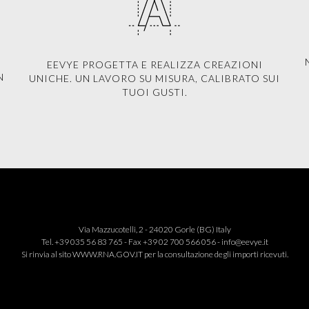
EEVYE PROGETTA E REALIZZA CREAZIONI
N
UNICHE. UN LAVORO SU MISURA, CALIBRATO SUI
TUOI GUSTI.
Via Mazzucotelli, 2 - 24020 Gorle (BG) Italy
Tel. +39 035 56 83 765 - Fax +39 02 700 566 056 -
info@eevye.it
Si rinvia al sito
WWW.RNA.GOV.IT
per la consultazione degli importi ricevuti.