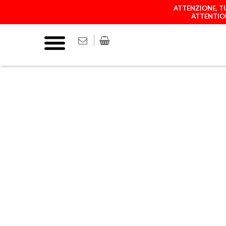
ATTENZIONE, TU
ATTENTION
COVER
MATCH YOUR P