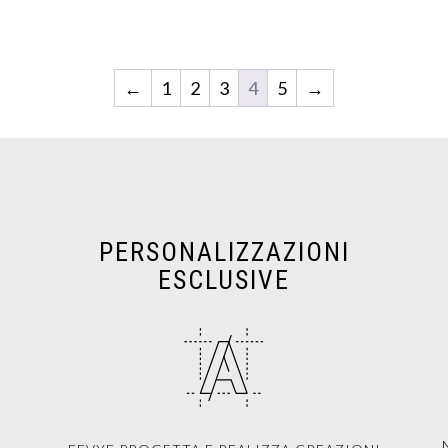
←
1
2
3
4
5
→
PERSONALIZZAZIONI
ESCLUSIVE