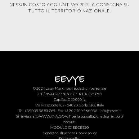
NESSUN COSTO AGGIUNTIVO PER LA CONSEGNA SU
TUTTO IL TERRITORIO NAZIONALE.
© 2024 Laser Marking srl società unipersonale
C.F./P.IVA 02777060167- R.E.A. 321858
Cap. Soc. € 10.000 i.v.
Via Mazzucotelli, 2 - 24020 Gorle (BG) Italy
Tel. +39 035 56 83 765 - Fax +39 02 700 566 056 -
info@eevye.it
Si rinvia al sito
WWW.RNA.GOV.IT
per la consultazione degli importi
ricevuti.
MODULO DI RECESSO
Condizioni di vendita
Cookie policy
Privacy policy