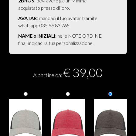
2BROS
: devi avere già un Minimal
acquistato presso di loro.
AVATAR
: mandaci il tuo avatar tramite
whatsapp 035 56 83 765.
NAME o INIZIALI
: nelle NOTE ORDINE
finali indicaci la tua personalizzazione.
€
39,00
A partire da: