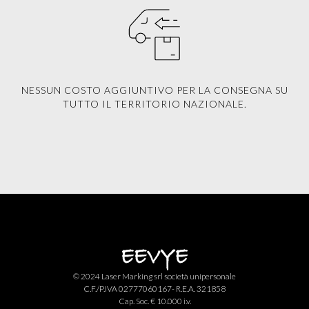
NESSUN COSTO AGGIUNTIVO PER LA CONSEGNA SU
TUTTO IL TERRITORIO NAZIONALE.
© 2024 Laser Marking srl società unipersonale
C.F./P.IVA 02777060167- R.E.A. 321858
Cap. Soc. € 10.000 i.v.