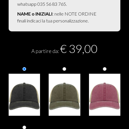
whatsapp 035 56 83 765.
NAME o INIZIALI
: nelle NOTE ORDINE
finali indicaci la tua personalizzazione.
€
39,00
A partire da: