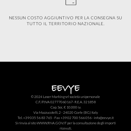
NESSUN COSTO AGGIUNTIVO PER LA CONSEGNA SU
TUTTO IL TERRITORIO NAZIONALE.
© 2024 Laser Marking srl società unipersonale
C.F./P.IVA 02777060167- R.E.A. 321858
Cap. Soc. € 10.000 i.v.
Via Mazzucotelli, 2 - 24020 Gorle (BG) Italy
Tel. +39 035 56 83 765 - Fax +39 02 700 566 056 -
info@eevye.it
Si rinvia al sito
WWW.RNA.GOV.IT
per la consultazione degli importi
ricevuti.