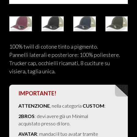
100% twill di cotone tinto a pigmento.
Pannelli laterali e posteriore: 100% poliestere.
Trucker cap, occhielli ricamati, 8 cuciture su
visiera, taglia unica.
IMPORTANTE!
ATTENZIONE
, nella categoria
CUSTOM
:
2BROS
: devi avere già un Minimal
acquistato presso di loro.
AVATAR
: mandaci il tuo avatar tramite