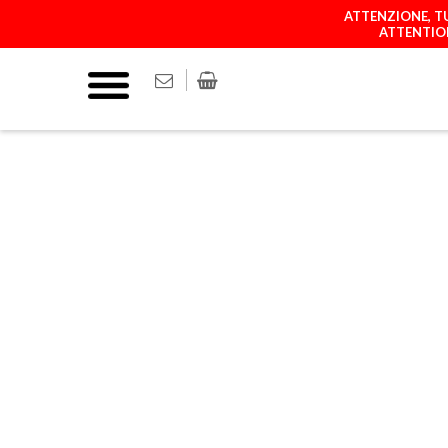
ATTENZIONE, TU
ATTENTION
COVER
MATCH YOUR P