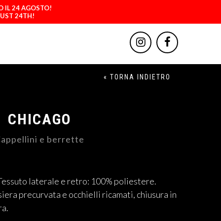
O IL 24 AGOSTO!
GUST 24TH!
« TORNA INDIETRO
CHICAGO
appellini e berrette
Tessuto laterale e retro: 100% poliestere.
siera precurvata e occhielli ricamati, chiusura in
ra.