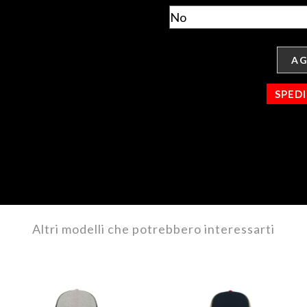
AG
SPED
Altri modelli che potrebbero interessarti