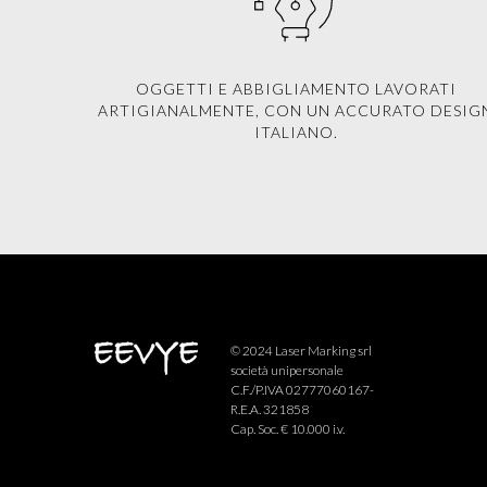
OGGETTI E ABBIGLIAMENTO LAVORATI
ARTIGIANALMENTE, CON UN ACCURATO DESIG
ITALIANO.
© 2024 Laser Marking srl
società unipersonale
C.F./P.IVA 02777060167-
R.E.A. 321858
Cap. Soc. € 10.000 i.v.