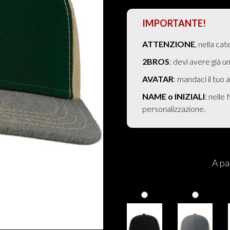
IMPORTANTE!
ATTENZIONE
, nella ca
2BROS
: devi avere già u
AVATAR
: mandaci il tuo
NAME o INIZIALI
: nelle
personalizzazione.
A pa