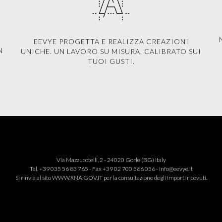
EEVYE PROGETTA E REALIZZA CREAZIONI
N
UNICHE. UN LAVORO SU MISURA, CALIBRATO SUI
TUOI GUSTI.
Via Mazzucotelli, 2 - 24020 Gorle (BG) Italy
Tel. +39 035 56 83 765 - Fax +39 02 700 566 056 -
info@eevye.it
Si rinvia al sito
WWW.RNA.GOV.IT
per la consultazione degli importi ricevuti.