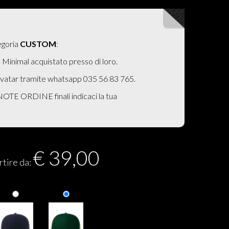
tegoria
CUSTOM
:
n Minimal acquistato presso di loro.
 avatar tramite whatsapp 035 56 83 765.
 NOTE ORDINE finali indicaci la tua
€
39,00
rtire da: