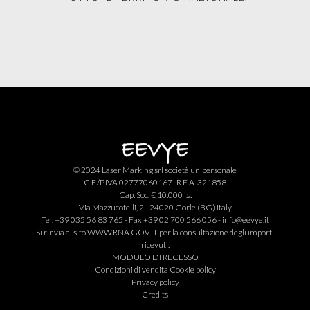
© 2024 Laser Marking srl società unipersonale
C.F./P.IVA 02777060167- R.E.A. 321858
Cap. Soc. € 10.000 i.v.
Via Mazzucotelli, 2 - 24020 Gorle (BG) Italy
Tel. +39 035 56 83 765 - Fax +39 02 700 566 056 -
info@eevye.it
Si rinvia al sito
WWW.RNA.GOV.IT
per la consultazione degli importi
ricevuti.
MODULO DI RECESSO
Condizioni di vendita
Cookie policy
Privacy policy
Credits