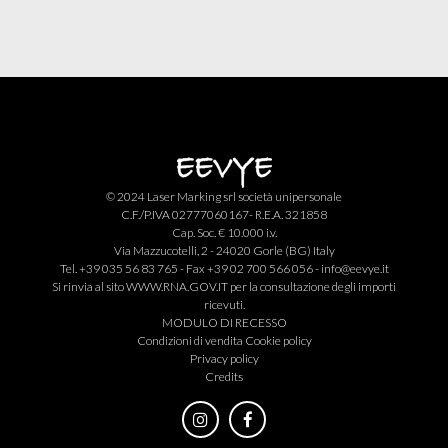
© 2024 Laser Marking srl società unipersonale
C.F./P.IVA 02777060167- R.E.A. 321858
Cap. Soc. € 10.000 i.v.
Via Mazzucotelli, 2 - 24020 Gorle (BG) Italy
Tel. +39 035 56 83 765 - Fax +39 02 700 566 056 -
info@eevye.it
Si rinvia al sito
WWW.RNA.GOV.IT
per la consultazione degli importi
ricevuti.
MODULO DI RECESSO
Condizioni di vendita
Cookie policy
Privacy policy
Credits