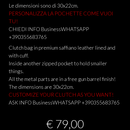
Le dimensioni sono di 30x22cm.
PERSONALIZZA LA POCHETTE COME VUOI
TU!
CHIEDI INFO BusinessWHATSAPP
+390355683765
Clutch bag in premium saffiano leather lined and
with cuff.
Inside another zipped pocket to hold smaller
things.
All the metal parts are in a free gun barrel finish!
The dimensions are 30x22cm.
CUSTOMIZE YOUR CLUTCH AS YOU WANT!
ASK INFO BusinessWHATSAPP +390355683765
€
79,00