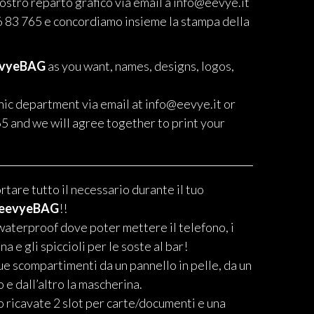
nostro reparto grafico via email a info@eevye.it
 83 765 e concordiamo insieme la stampa della
evyeBAG
as you want, names, designs, logos,
hic department via email at info@eevye.it or
5 and we will agree together to print your
rtare tutto il necessario durante il tuo
eevyeBAG
!!
aterproof dove poter mettere il telefono, i
a e gli spiccioli per le soste al bar!
ue scompartimenti da un pannello in pelle, da un
o e dall’altro la mascherina.
 ricavate 2 slot per carte/documenti e una