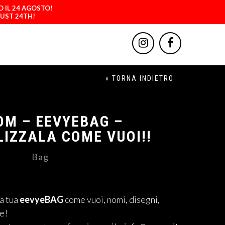
O IL 24 AGOSTO!
GUST 24TH!
« TORNA INDIETRO
OM – EEVYEBAG –
IZZALA COME VUOI!!
Bag
a tua
eevyeBAG
come vuoi, nomi, disegni,
re!