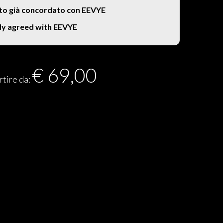
to già concordato con EEVYE
dy agreed with EEVYE
€
69,00
rtire da: