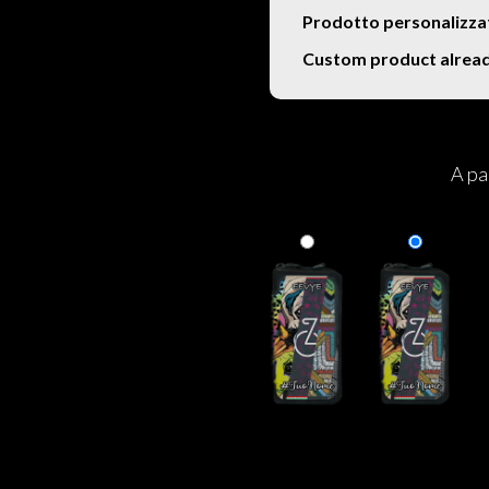
Prodotto personalizza
Custom product alrea
A pa