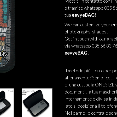
Mettiti in contatto con il 
o tramite whatsapp 035 56
tua
eevyeBAG
!
We can customize your
e
photographs, shades!
Get in touch with our grap
via whatsapp 035 56 83 76
eevyeBAG
!
Il metodo più sicuro per po
allenamento? Semplice ….
E’ una custodia ONESIZE w
documenti, la tua mascherin
Internamente è divisa in d
lato si posiziona il telefon
Nel pannello centrale sono