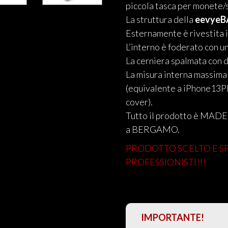
piccola tasca per monete/s
La struttura della
eevye
Esternamente è rivestita i
L’interno è foderato con u
La cerniera spalmata con d
La misura interna massima
(equivalente a iPhone1
cover).
Tutto il prodotto è MADE 
a BERGAMO.
PRODOTTO SCELTO E SP
PROFESSIONISTI!!!
IMPORTANTE!