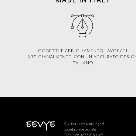
OGGETTI E ABBIGLIAMENTO LAVORATI
ARTIGIANALMENTE, CON UN ACCURATO DESIG
ITALIANO.
© 2024 Laser Marking srl
società unipersonale
C.F./P.IVA 02777060167-