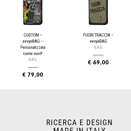
CUSTOM –
FUORI TRACCIA –
eevyeBAG –
eevyeBAG
Personalizzala
BAG
come vuoi!!
BAG
€ 69,00
€ 79,00
RICERCA E DESIGN
MADE IN ITALY