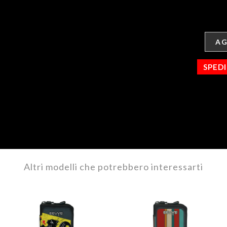
AG
SPED
Altri modelli che potrebbero interessarti