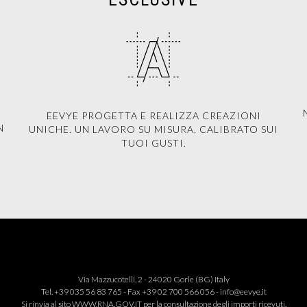
EEVYE PROGETTA E REALIZZA CREAZIONI
N
UNICHE. UN LAVORO SU MISURA, CALIBRATO SUI
TUOI GUSTI.
Via Mazzucotelli, 2 - 24020 Gorle (BG) Italy
Tel. +39 035 56 83 765 - Fax +39 02 700 566 056 -
info@eevye.it
Si rinvia al sito
WWW.RNA.GOV.IT
per la consultazione degli importi ricevuti.