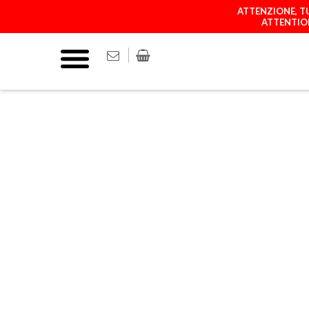
ATTENZIONE, TU
ATTENTION
COVER
MATCH YOUR P