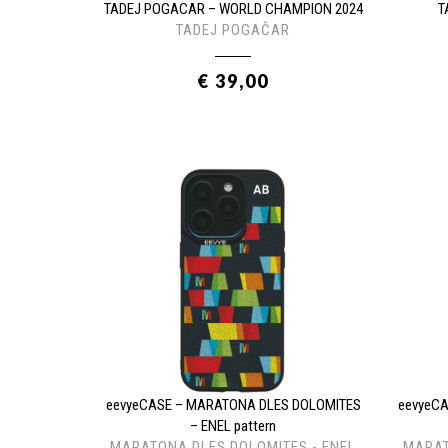
TADEJ POGACAR – WORLD CHAMPION 2024
T
TADEJ POGAČAR
€ 39,00
eevyeCASE – MARATONA DLES DOLOMITES
eevyeC
– ENEL pattern
MARATONA DLES DOLOMITES - ENEL
MARAT