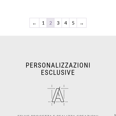
←
1
2
3
4
5
→
PERSONALIZZAZIONI
ESCLUSIVE