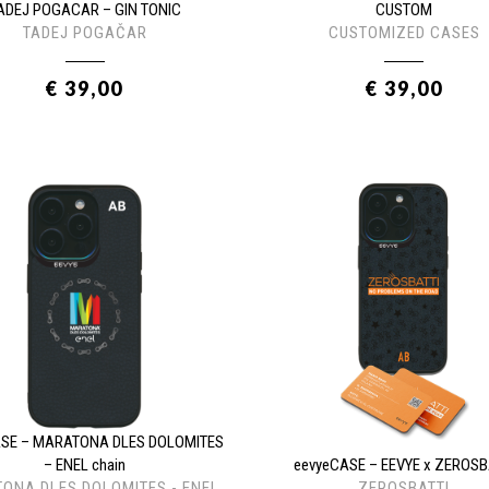
ADEJ POGACAR – GIN TONIC
CUSTOM
TADEJ POGAČAR
CUSTOMIZED CASES
€ 39,00
€ 39,00
ASE – MARATONA DLES DOLOMITES
– ENEL chain
eevyeCASE – EEVYE x ZEROSB
ONA DLES DOLOMITES - ENEL
ZEROSBATTI