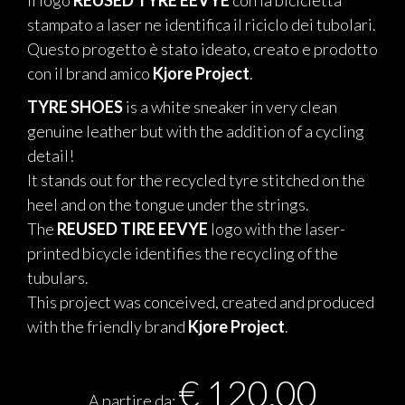
Il logo
REUSED TYRE EEVYE
con la bicicletta
stampato a laser ne identifica il riciclo dei tubolari.
Questo progetto è stato ideato, creato e prodotto
con il brand amico
Kjore Project
.
TYRE SHOES
is a white sneaker in very clean
genuine leather but with the addition of a cycling
detail!
It stands out for the recycled tyre stitched on the
heel and on the tongue under the strings.
The
REUSED TIRE EEVYE
logo with the laser-
printed bicycle identifies the recycling of the
tubulars.
This project was conceived, created and produced
with the friendly brand
Kjore Project
.
€
120,00
A partire da: