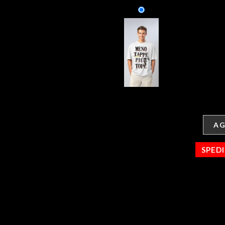
AG
SPED