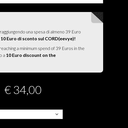
raggiungendo una spesa di almeno 39 Euro
a
10 Euro di sconto sul CORD(eevye)!
 reaching a minimum spend of 39 Euros in the
to a
10 Euro discount on the
€
34,00