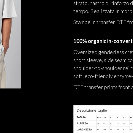
strato, nastro di rinforzo 
tempo. Realizzata in morb
Stampe in transfer DTF fr
100% organic in-convert
Oversized genderless crew
short sleeve, side seam co
shoulder-to-shoulder rein
soft, eco-friendly enzyme
DTF transfer prints front 