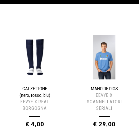
CALZETTONE
MANO DE DIOS
(nero, rosso, blu)
EEVYE X
EEVYE X REAL
SCANNELLATORI
BORGOGNA
SERIALI
€ 4,00
€ 29,00