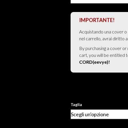
IMPORTANTE!
Acquistando una cover o 
nel carrello, avrai diritto 
By purchasing a cover or
cart, you will be entitled 
CORD(eevye)!
Taglia