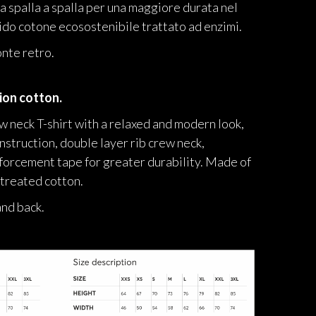
da spalla a spalla per una maggiore durata nel
ido cotone ecosostenibile trattato ad enzimi.
onte retro.
ion cotton.
 neck T-shirt with a relaxed and modern look,
nstruction, double layer rib crew neck,
forcement tape for greater durability. Made of
-treated cotton.
and back.