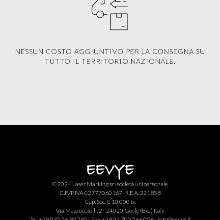
NESSUN COSTO AGGIUNTIVO PER LA CONSEGNA SU
TUTTO IL TERRITORIO NAZIONALE.
© 2024 Laser Marking srl società unipersonale
C.F./P.IVA 02777060167- R.E.A. 321858
Cap. Soc. € 10.000 i.v.
Via Mazzucotelli, 2 - 24020 Gorle (BG) Italy
Tel. +39 035 56 83 765 - Fax +39 02 700 566 056 -
info@eevye.it