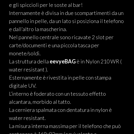
e gli spiccioli per le soste al bar!
Internamente è divisa in due scompartimenti da un
pannello in pelle, da un lato si posiziona il telefono
e dall’altro la mascherina.
Nel pannello centrale sono ricavate 2 slot per
carte/documenti e una piccola tasca per
monete/soldi.
La struttura della
eevyeBAG
è in Nylon 210 WR (
water resistant ).
Esternamente è rivestita in pelle con stampa
digitale UV.
L’interno è foderato con un tessuto effetto
alcantara, morbido al tatto.
La cerniera spalmata con dentatura in nylon è
water resistant.
La misura interna massima per il telefono che può