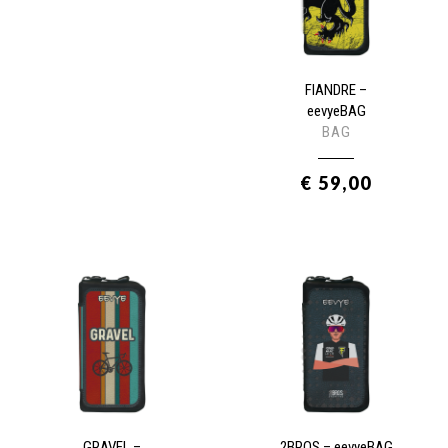
FIANDRE –
eevyeBAG
BAG
€ 59,00
GRAVEL –
2BROS – eevyeBAG