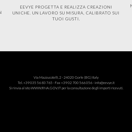
EEVYE PROGETTA E REALIZZA CREAZIONI
N
UNICHE. UN LAVORO SU MISURA, CALIBRATO SUI
TUOI GUSTI.
Via Mazzucotelli, 2 - 24020 Gorle (BG) Italy
Tel. +39 035 56 83 765 - Fax +39 02 700 566 056 -
info@eevye.it
Si rinvia al sito
WWW.RNA.GOV.IT
per la consultazione degli importi ricevuti.