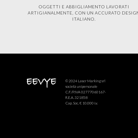
OGGETTI E ABBIGLIAMENTO LAVORATI
ARTIGIANALMENTE, CON UN ACCURATO DESIG
ITALIANO.
© 2024 Laser Marking srl
società unipersonale
C.F./P.IVA 02777060167-
R.E.A. 321858
Cap. Soc. € 10.000 i.v.