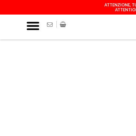
ATTENZIONE, TU
ATTENTION
COVER
MATCH YOUR P