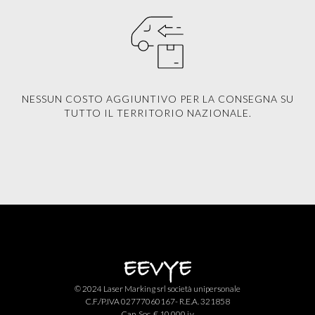
NESSUN COSTO AGGIUNTIVO PER LA CONSEGNA SU
TUTTO IL TERRITORIO NAZIONALE.
© 2024 Laser Marking srl società unipersonale
C.F./P.IVA 02777060167- R.E.A. 321858
Cap. Soc. € 10.000 i.v.