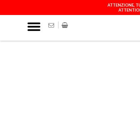
ATTENZIONE, TU
ATTENTION
COVER
MATCH YOUR P