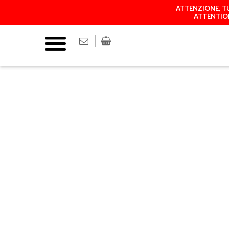
ATTENZIONE, TU
ATTENTION
COVER
MATCH YOUR P