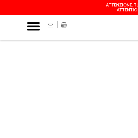
ATTENZIONE, TU
ATTENTION
COVER
MATCH YOUR P