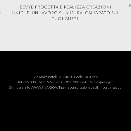
EEVYE PROGETTA E REALIZZA CREAZIONI
N
UNICHE. UN LAVORO SU MISURA, CALIBRATO SUI
TUOI GUSTI.
Via Mazzucotelli, 2 - 24020 Gorle (BG) Italy
Tel. +39 035 56 83 765 - Fax +39 02 700 566 056 -
info@eevye.it
Si rinvia al sito
WWW.RNA.GOV.IT
per la consultazione degli importi ricevuti.