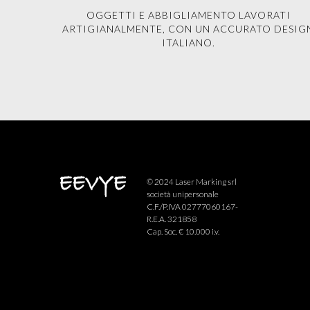
OGGETTI E ABBIGLIAMENTO LAVORATI
ARTIGIANALMENTE, CON UN ACCURATO DESIG
ITALIANO.
© 2024 Laser Marking srl
società unipersonale
C.F./P.IVA 02777060167-
R.E.A. 321858
Cap. Soc. € 10.000 i.v.