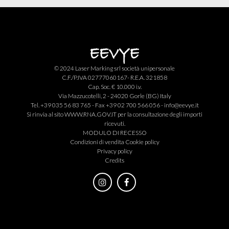
© 2024 Laser Marking srl società unipersonale
C.F./P.IVA 02777060167- R.E.A. 321858
Cap. Soc. € 10.000 i.v.
Via Mazzucotelli, 2 - 24020 Gorle (BG) Italy
Tel. +39 035 56 83 765 - Fax +39 02 700 566 056 -
info@eevye.it
Si rinvia al sito
WWW.RNA.GOV.IT
per la consultazione degli importi
ricevuti.
MODULO DI RECESSO
Condizioni di vendita
Cookie policy
Privacy policy
Credits